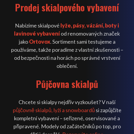
Prodej skialpového vybavení
Nabízíme skialpové
lyže, pásy, vázání, boty i
lavinové vybavení
od renomovaných značek
jako
Ortovox
. Sortiment sami testujeme a
používáme, takže poradíme z vlastní zkušenosti –
od bezpečnosti na horách po správné vrstvení
oblečení.
Půjčovna skialpů
Chcete si skialpy nejdřív vyzkoušet? V naší
půjčovně skialpů, lyží a snowboardů
si zapůjčíte
kompletní vybavení – seřízené, oservisované a
připravené. Modely od začátečníků po top, pro