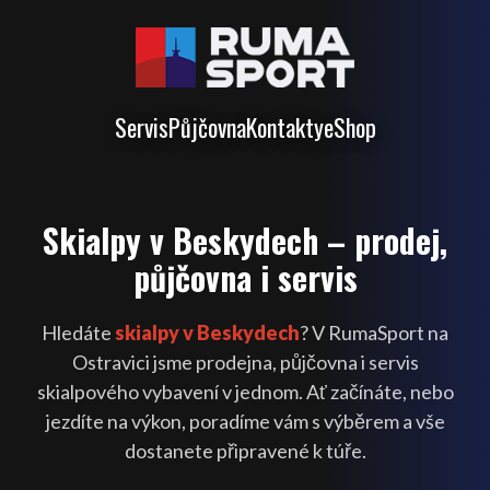
Servis
Půjčovna
Kontakty
eShop
Skialpy v Beskydech – prodej,
půjčovna i servis
Hledáte
skialpy v Beskydech
? V RumaSport na
Ostravici jsme prodejna, půjčovna i servis
skialpového vybavení v jednom. Ať začínáte, nebo
jezdíte na výkon, poradíme vám s výběrem a vše
dostanete připravené k túře.