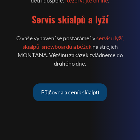
děti i dospělé.
Rezervujte online
.
Servis skialpů a lyží
O vaše vybavení se postaráme i v
servisu lyží,
skialpů, snowboardů a běžek
na strojích
MONTANA. Většinu zakázek zvládneme do
druhého dne.
Půjčovna a ceník skialpů